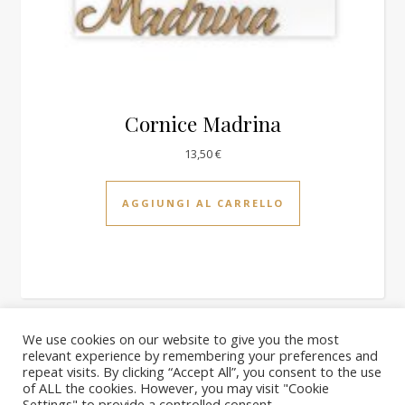
Cornice Madrina
13,50
€
AGGIUNGI AL CARRELLO
We use cookies on our website to give you the most
relevant experience by remembering your preferences and
2026 PhotoQuick ©
repeat visits. By clicking “Accept All”, you consent to the use
Homepage
il nostro negozio
Carrello
Blog
Chi siamo
of ALL the cookies. However, you may visit "Cookie
Settings" to provide a controlled consent.