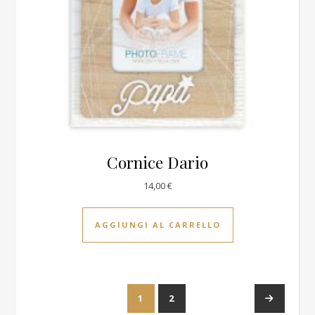
Cornice Dario
14,00
€
AGGIUNGI AL CARRELLO
1
2
→