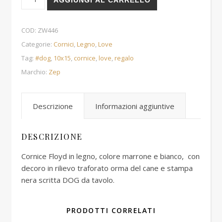
COD:
ZW446
Categorie:
Cornici
,
Legno
,
Love
Tag:
#dog
,
10x15
,
cornice
,
love
,
regalo
Marchio:
Zep
Descrizione
Informazioni aggiuntive
DESCRIZIONE
Cornice Floyd in legno, colore marrone e bianco, con
decoro in rilievo traforato orma del cane e stampa
nera scritta DOG da tavolo.
PRODOTTI CORRELATI