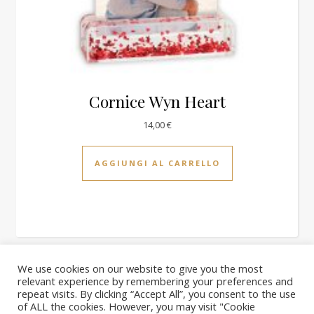
Cornice Wyn Heart
14,00
€
AGGIUNGI AL CARRELLO
We use cookies on our website to give you the most
relevant experience by remembering your preferences and
2026 PhotoQuick ©
repeat visits. By clicking “Accept All”, you consent to the use
Homepage
il nostro negozio
Carrello
Blog
Chi siamo
of ALL the cookies. However, you may visit "Cookie